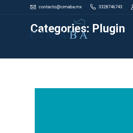
contacto@cimaba.mx
3328746743
Categories:
Plugin